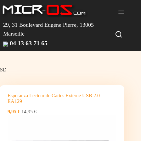
Passer
au
contenu
29, 31 Boulevard Eugène Pierre, 13005
Marseille
04 13 63 71 65
SD
Esperanza Lecteur de Cartes Externe USB 2.0 –
EA129
9,95 €
14,95 €