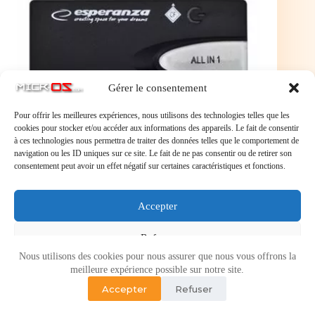
Gérer le consentement
Pour offrir les meilleures expériences, nous utilisons des technologies telles que les
cookies pour stocker et/ou accéder aux informations des appareils. Le fait de consentir
à ces technologies nous permettra de traiter des données telles que le comportement de
navigation ou les ID uniques sur ce site. Le fait de ne pas consentir ou de retirer son
consentement peut avoir un effet négatif sur certaines caractéristiques et fonctions.
Esperanza EA129 - Lecteur de carte - tout-en-un (MS,
Microdrive, MMC, SD, MS Duo, xD, MS PRO Duo,
Accepter
CF, RS-MMC, SDHC, SDXC) - USB 2.0
Refuser
Nous utilisons des cookies pour nous assurer que nous vous offrons la
Voir les préférences
meilleure expérience possible sur notre site.
Accepter
Refuser
Politique de cookies
Politique de confidentialité
Copyright © 2026 - Micr-OS.com -
Mention légales