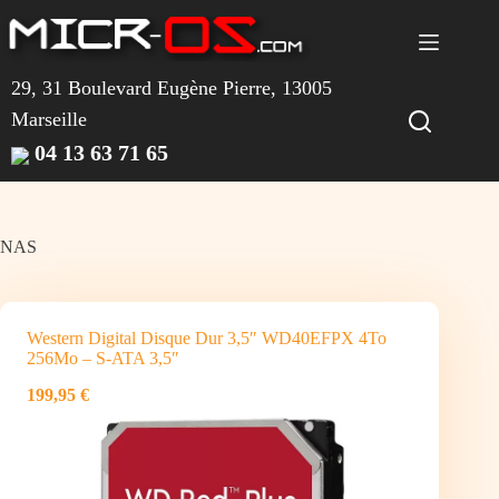
Passer
au
contenu
29, 31 Boulevard Eugène Pierre, 13005
Marseille
04 13 63 71 65
NAS
Western Digital Disque Dur 3,5″ WD40EFPX 4To
256Mo – S-ATA 3,5″
199,95 €