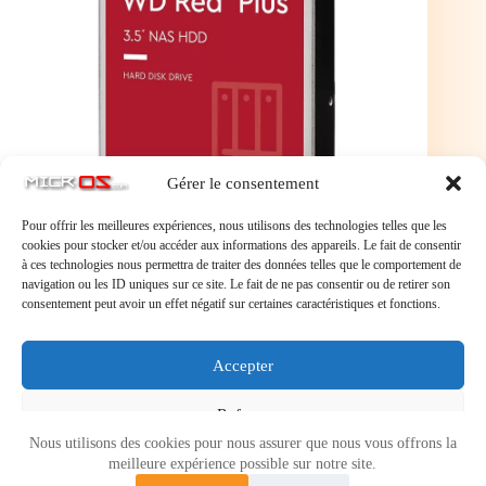
Gérer le consentement
Pour offrir les meilleures expériences, nous utilisons des technologies telles que les
cookies pour stocker et/ou accéder aux informations des appareils. Le fait de consentir
à ces technologies nous permettra de traiter des données telles que le comportement de
navigation ou les ID uniques sur ce site. Le fait de ne pas consentir ou de retirer son
Les disques durs WD Red Plus offrent un large
consentement peut avoir un effet négatif sur certaines caractéristiques et fonctions.
éventail de solutions pour les clients désireux de mettre
en place un stockage NAS performant. Conçus pour
les systèmes NAS comptant de 1 à 8 baies, les disques
Accepter
WD Red Plus permettent de stocker la totalité de
précieuses données.
Refuser
Nous utilisons des cookies pour nous assurer que nous vous offrons la
Voir les préférences
meilleure expérience possible sur notre site.