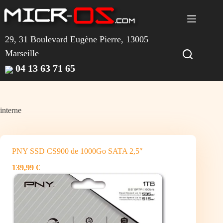
Passer
au
contenu
29, 31 Boulevard Eugène Pierre, 13005
Marseille
04 13 63 71 65
interne
PNY SSD CS900 de 1000Go SATA 2,5″
139,99 €