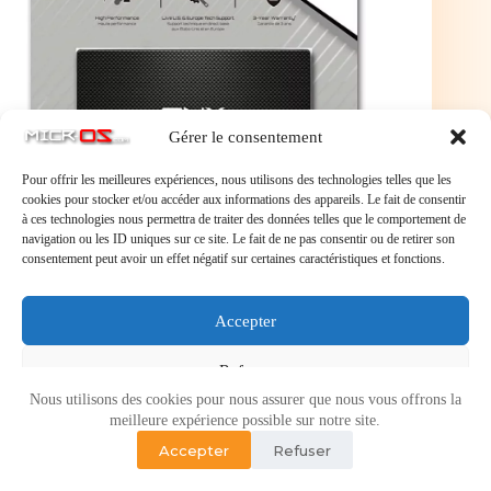
Gérer le consentement
Pour offrir les meilleures expériences, nous utilisons des technologies telles que les
cookies pour stocker et/ou accéder aux informations des appareils. Le fait de consentir
à ces technologies nous permettra de traiter des données telles que le comportement de
navigation ou les ID uniques sur ce site. Le fait de ne pas consentir ou de retirer son
consentement peut avoir un effet négatif sur certaines caractéristiques et fonctions.
PNY CS900 SSD Interne SATA III, 2.5 Pouces, 1To,
1000Go Vitesse de Lecture jusqu'à 535MB/s
Accepter
Refuser
Nous utilisons des cookies pour nous assurer que nous vous offrons la
Voir les préférences
meilleure expérience possible sur notre site.
Accepter
Refuser
Politique de cookies
Politique de confidentialité
Copyright © 2026 - Micr-OS.com -
Mention légales