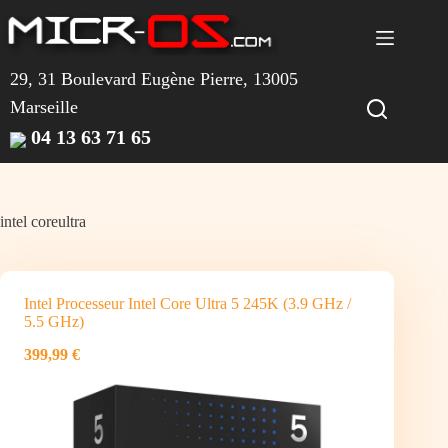
Passer
au
contenu
29, 31 Boulevard Eugène Pierre, 13005
Marseille
04 13 63 71 65
intel coreultra
Intel Processeur Intel Core Ultra 5 245K (3.9 GHz /
5.5 GHz)
399,99 €