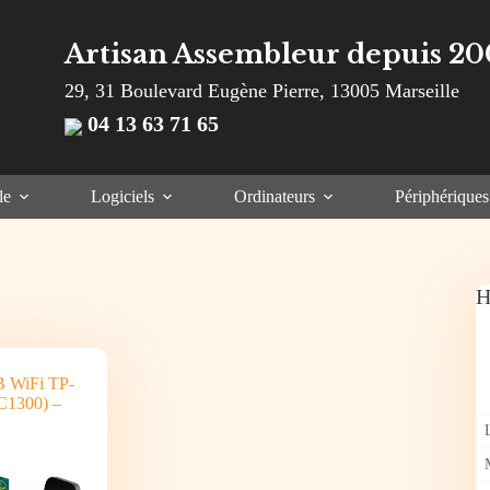
Artisan Assembleur depuis 20
29, 31 Boulevard Eugène Pierre, 13005 Marseille
04 13 63 71 65
le
Logiciels
Ordinateurs
Périphériques
H
B WiFi TP-
C1300) –