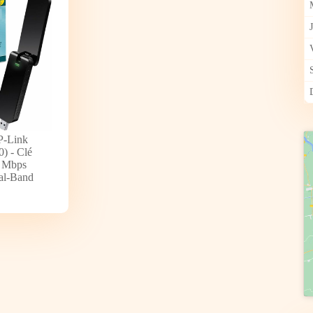
P-Link
) - Clé
 Mbps
al-Band