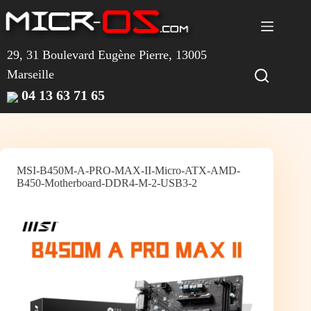
Passer
au
contenu
29, 31 Boulevard Eugène Pierre, 13005
Marseille
04 13 63 71 65
MSI-B450M-A-PRO-MAX-II-Micro-ATX-AMD-
B450-Motherboard-DDR4-M-2-USB3-2