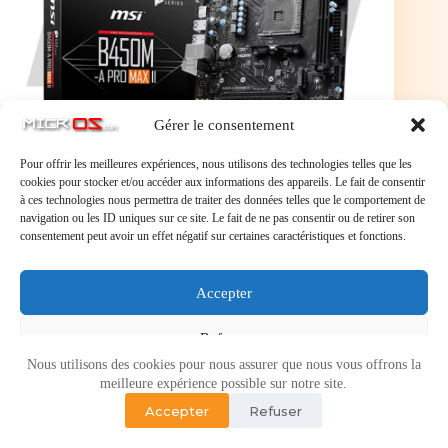
Gérer le consentement
Pour offrir les meilleures expériences, nous utilisons des technologies telles que les
cookies pour stocker et/ou accéder aux informations des appareils. Le fait de consentir
à ces technologies nous permettra de traiter des données telles que le comportement de
navigation ou les ID uniques sur ce site. Le fait de ne pas consentir ou de retirer son
MSI B450M-A Pro Max II
consentement peut avoir un effet négatif sur certaines caractéristiques et fonctions.
MSI B450M-A Pro Max II
Accepter
Refuser
Nous utilisons des cookies pour nous assurer que nous vous offrons la
Voir les préférences
meilleure expérience possible sur notre site.
Accepter
Refuser
Politique de cookies
Politique de confidentialité
Copyright © 2026 - Micr-OS.com -
Mention légales