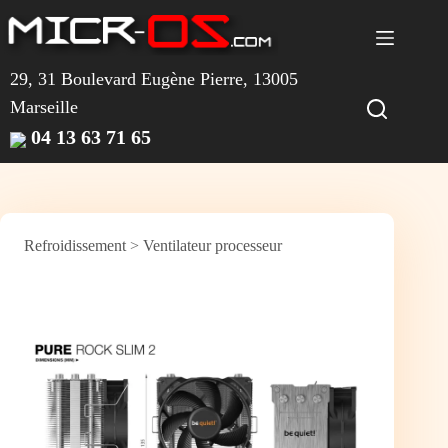
Passer
au
contenu
29, 31 Boulevard Eugène Pierre, 13005
Marseille
04 13 63 71 65
Refroidissement
>
Ventilateur processeur