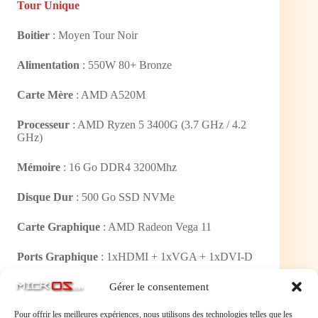
Tour Unique
Boitier
: Moyen Tour Noir
Alimentation
: 550W 80+ Bronze
Carte Mère
: AMD A520M
Processeur
: AMD Ryzen 5 3400G (3.7 GHz / 4.2
GHz)
Mémoire
: 16 Go DDR4 3200Mhz
Disque Dur
: 500 Go SSD NVMe
Carte Graphique
: AMD Radeon Vega 11
Ports Graphique
: 1xHDMI + 1xVGA + 1xDVI-D
Port Externe
: USB 3.0, USB 2.0, RJ45
Gérer le consentement
Pour offrir les meilleures expériences, nous utilisons des technologies telles que les
Lan
: Oui – 1000/100/10 Mbps (Gigabit)