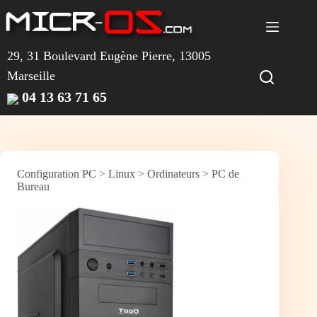
Passer
au
contenu
29, 31 Boulevard Eugène Pierre, 13005
Marseille
04 13 63 71 65
Configuration PC
>
Linux
>
Ordinateurs
>
PC de
Bureau