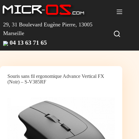
Passer
au
contenu
29, 31 Boulevard Eugène Pierre, 13005
Marseille
04 13 63 71 65
Souris sans fil ergonomique Advance Vertical FX
(Noir) – S-V385RF