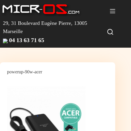
Passer
au
contenu
29, 31 Boulevard Eugène Pierre, 13005
Marseille
04 13 63 71 65
powerup-90w-acer