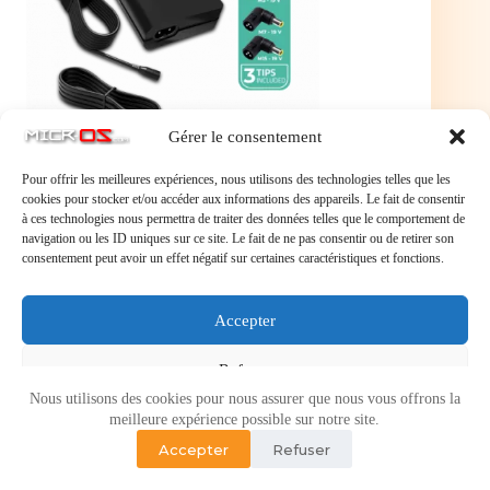
Gérer le consentement
Pour offrir les meilleures expériences, nous utilisons des technologies telles que les
cookies pour stocker et/ou accéder aux informations des appareils. Le fait de consentir
à ces technologies nous permettra de traiter des données telles que le comportement de
Advance PowerUp 90W ACER (CHG-090AC)
navigation ou les ID uniques sur ce site. Le fait de ne pas consentir ou de retirer son
Chargeur 3 embouts pour ordinateur PC portable
consentement peut avoir un effet négatif sur certaines caractéristiques et fonctions.
ACER (90W)
Advance PowerUp 90W ACER (CHG-090AC)
Chargeur 3 embouts pour ordinateur PC portable
ACER (90W)
Accepter
Refuser
Nous utilisons des cookies pour nous assurer que nous vous offrons la
Voir les préférences
meilleure expérience possible sur notre site.
Accepter
Refuser
Politique de cookies
Politique de confidentialité
Copyright © 2026 - Micr-OS.com -
Mention légales