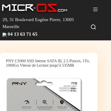
Passer
au
contenu
29, 31 Boulevard Eugène Pierre, 13005
Marseille
04 13 63 71 65
PNY CS900 SSD Interne SATA III, 2.5 Pouces, 1To,
1000Go Vitesse de Lecture jusqu’à 535MB