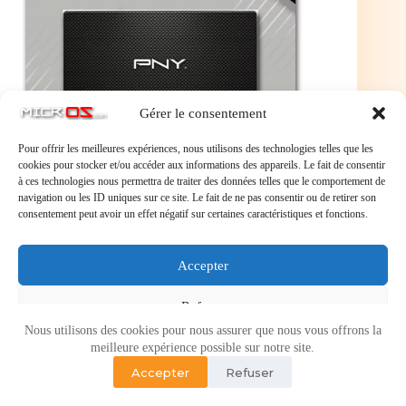
Gérer le consentement
Pour offrir les meilleures expériences, nous utilisons des technologies telles que les
cookies pour stocker et/ou accéder aux informations des appareils. Le fait de consentir
à ces technologies nous permettra de traiter des données telles que le comportement de
navigation ou les ID uniques sur ce site. Le fait de ne pas consentir ou de retirer son
PNY CS900 SSD Interne SATA III, 2.5 Pouces, 1To,
consentement peut avoir un effet négatif sur certaines caractéristiques et fonctions.
1000Go Vitesse de Lecture jusqu'à 535MB/s
PNY CS900 SSD Interne SATA III, 2.5 Pouces, 1To,
1000Go Vitesse de Lecture jusqu’à 535MB/s
Accepter
Refuser
Nous utilisons des cookies pour nous assurer que nous vous offrons la
Voir les préférences
meilleure expérience possible sur notre site.
Accepter
Refuser
Politique de cookies
Politique de confidentialité
Copyright © 2026 - Micr-OS.com -
Mention légales