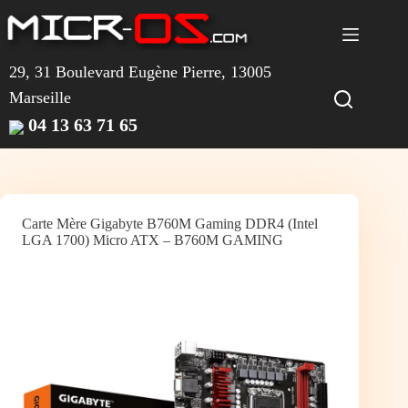
Passer
au
contenu
29, 31 Boulevard Eugène Pierre, 13005
Marseille
04 13 63 71 65
Carte Mère Gigabyte B760M Gaming DDR4 (Intel
LGA 1700) Micro ATX – B760M GAMING