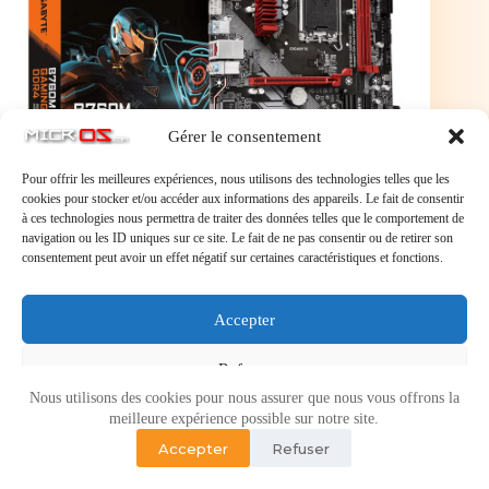
Gérer le consentement
Pour offrir les meilleures expériences, nous utilisons des technologies telles que les
cookies pour stocker et/ou accéder aux informations des appareils. Le fait de consentir
à ces technologies nous permettra de traiter des données telles que le comportement de
navigation ou les ID uniques sur ce site. Le fait de ne pas consentir ou de retirer son
Carte Mère Gigabyte B760M Gaming DDR4 (Intel
consentement peut avoir un effet négatif sur certaines caractéristiques et fonctions.
LGA 1700) Micro ATX - B760M GAMING DDR4
Carte Mère Gigabyte B760M Gaming DDR4 (Intel
LGA 1700) Micro ATX – B760M GAMING
DDR4
Accepter
Refuser
Nous utilisons des cookies pour nous assurer que nous vous offrons la
Voir les préférences
meilleure expérience possible sur notre site.
Accepter
Refuser
Politique de cookies
Politique de confidentialité
Copyright © 2026 - Micr-OS.com -
Mention légales