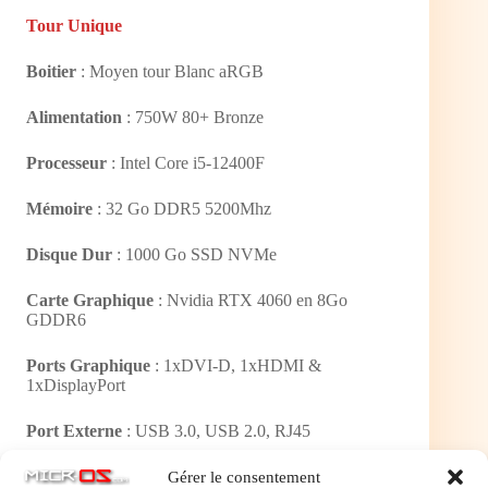
Tour Unique
Boitier
: Moyen tour Blanc aRGB
Alimentation
: 750W 80+ Bronze
Processeur
: Intel Core i5-12400F
Mémoire
: 32 Go DDR5 5200Mhz
Disque Dur
: 1000 Go SSD NVMe
Carte Graphique
: Nvidia RTX 4060 en 8Go
GDDR6
Ports Graphique
: 1xDVI-D, 1xHDMI &
1xDisplayPort
Port Externe
: USB 3.0, USB 2.0, RJ45
Lan
: Oui – 1000/100/10 Mbps (Gigabit)
Gérer le consentement