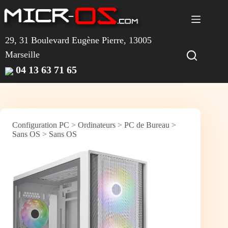
Passer
au
contenu
29, 31 Boulevard Eugène Pierre, 13005
Marseille
04 13 63 71 65
Configuration PC
>
Ordinateurs
>
PC de Bureau
>
Sans OS
>
Sans OS