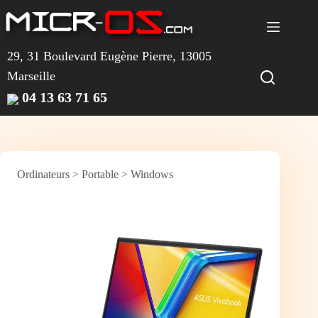
Passer
au
contenu
29, 31 Boulevard Eugène Pierre, 13005
Marseille
04 13 63 71 65
Ordinateurs
>
Portable
>
Windows