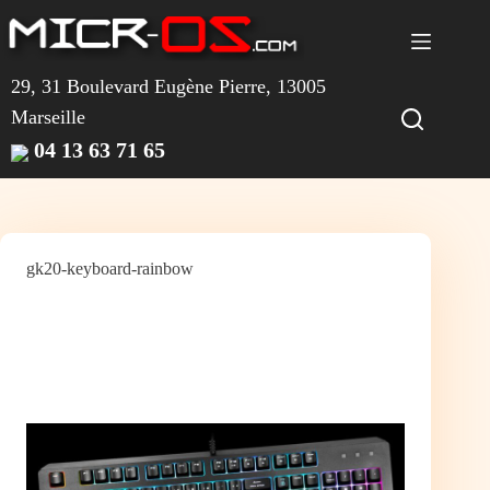
Passer
au
contenu
29, 31 Boulevard Eugène Pierre, 13005
Marseille
04 13 63 71 65
gk20-keyboard-rainbow