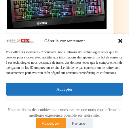
Gérer le consentement
Pour offrir les meilleures expériences, nous utilisons des technologies telles que les
cookies pour stocker et/ou accéder aux informations des appareils. Le fait de consentir
MSI Vigor GK20 Clavier gamer - Touches
à ces technologies nous permettra de traiter des données telles que le comportement de
ergonomiques - Rétroéclairage RGB - Résistant aux
navigation ou les ID uniques sur ce site. Le fait de ne pas consentir ou de retirer son
projections d'eau - Coloris noir - AZERTY, Français
consentement peut avoir un effet négatif sur certaines caractéristiques et fonctions.
MSI Vigor GK20
Clavier gamer – Touches ergonomiques –
Rétroéclairage RGB – Résistant aux projections d’eau
– Coloris noir – AZERTY, Français
Accepter
Refuser
Nous utilisons des cookies pour nous assurer que nous vous offrons la
Voir les préférences
meilleure expérience possible sur notre site.
Accepter
Refuser
Politique de cookies
Politique de confidentialité