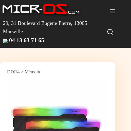
Passer
au
contenu
29, 31 Boulevard Eugène Pierre, 13005
Marseille
04 13 63 71 65
DDR4
>
Mémoire