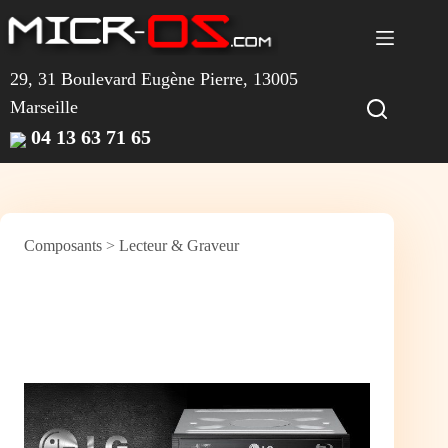
Passer
au
contenu
29, 31 Boulevard Eugène Pierre, 13005
Marseille
04 13 63 71 65
Composants
>
Lecteur & Graveur