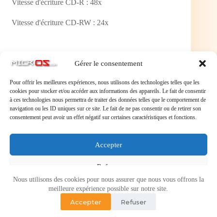
Vitesse d'écriture CD-R : 48x
Vitesse d'écriture CD-RW : 24x
Présentation
Gérer le consentement
Pour offrir les meilleures expériences, nous utilisons des technologies telles que les
Version boîte : Oui
cookies pour stocker et/ou accéder aux informations des appareils. Le fait de consentir
à ces technologies nous permettra de traiter des données telles que le comportement de
Couleur : noir
navigation ou les ID uniques sur ce site. Le fait de ne pas consentir ou de retirer son
consentement peut avoir un effet négatif sur certaines caractéristiques et fonctions.
Dimensions : 146 x 41,3 x 170 mm
Accepter
Refuser
Nous utilisons des cookies pour nous assurer que nous vous offrons la
Voir les préférences
meilleure expérience possible sur notre site.
Accepter
Refuser
Politique de cookies
Politique de confidentialité
Copyright © 2026 - Micr-OS.com -
Mention légales