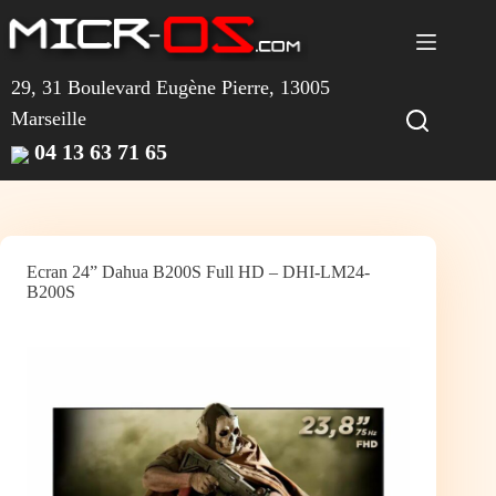
Passer
au
contenu
29, 31 Boulevard Eugène Pierre, 13005
Marseille
04 13 63 71 65
Ecran 24” Dahua B200S Full HD – DHI-LM24-
B200S