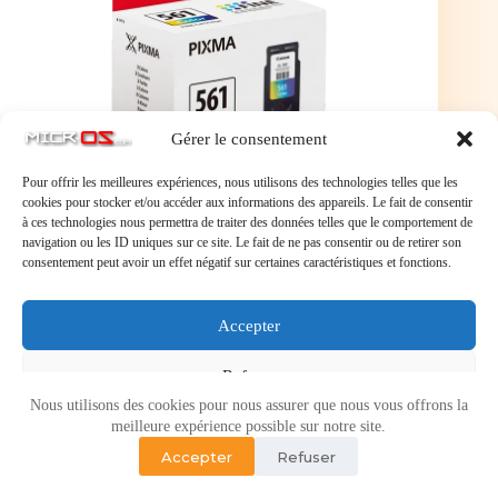
Gérer le consentement
Pour offrir les meilleures expériences, nous utilisons des technologies telles que les
cookies pour stocker et/ou accéder aux informations des appareils. Le fait de consentir
à ces technologies nous permettra de traiter des données telles que le comportement de
Canon CL-561 - cyan, magenta, jaune - cartouche
navigation ou les ID uniques sur ce site. Le fait de ne pas consentir ou de retirer son
d'encre originale
consentement peut avoir un effet négatif sur certaines caractéristiques et fonctions.
Canon CL-561 – cyan, magenta, jaune – cartouche
d’encre originale
Accepter
Refuser
Nous utilisons des cookies pour nous assurer que nous vous offrons la
Voir les préférences
meilleure expérience possible sur notre site.
Accepter
Refuser
Politique de cookies
Politique de confidentialité
Copyright © 2026 - Micr-OS.com -
Mention légales