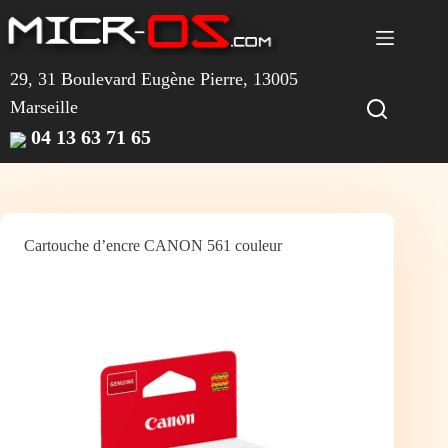
Passer
au
contenu
29, 31 Boulevard Eugène Pierre, 13005
Marseille
04 13 63 71 65
Cartouche d’encre CANON 561 couleur