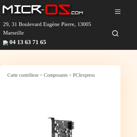
Passer
au
contenu
29, 31 Boulevard Eugène Pierre, 13005
Marseille
04 13 63 71 65
Carte contrôleur
>
Composants
>
PCIexpress