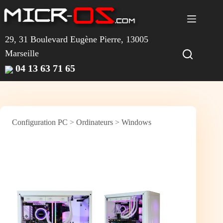
Passer
au
contenu
29, 31 Boulevard Eugène Pierre, 13005
Marseille
04 13 63 71 65
Configuration PC
>
Ordinateurs
>
Windows