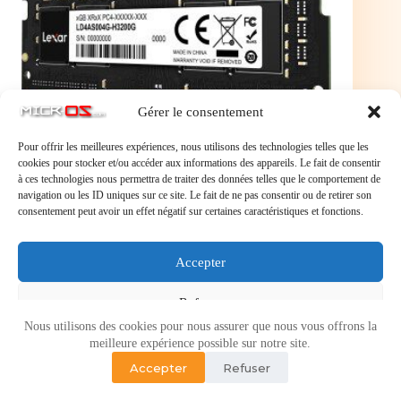
Gérer le consentement
Pour offrir les meilleures expériences, nous utilisons des technologies telles que les
cookies pour stocker et/ou accéder aux informations des appareils. Le fait de consentir
à ces technologies nous permettra de traiter des données telles que le comportement de
navigation ou les ID uniques sur ce site. Le fait de ne pas consentir ou de retirer son
LEXAR Barrette mémoire SODIMM 32Go DDR4 en
consentement peut avoir un effet négatif sur certaines caractéristiques et fonctions.
3200Mhz
LEXAR Barrette mémoire SODIMM 32Go DDR4 en
3200Mhz
Accepter
Refuser
Nous utilisons des cookies pour nous assurer que nous vous offrons la
Voir les préférences
meilleure expérience possible sur notre site.
Accepter
Refuser
Politique de cookies
Politique de confidentialité
Copyright © 2026 - Micr-OS.com -
Mention légales