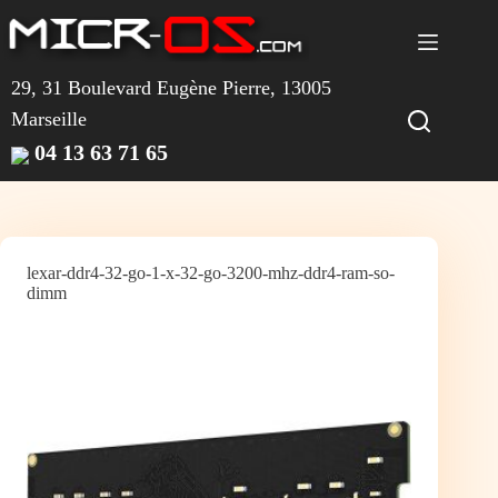
Passer
au
contenu
29, 31 Boulevard Eugène Pierre, 13005
Marseille
04 13 63 71 65
lexar-ddr4-32-go-1-x-32-go-3200-mhz-ddr4-ram-so-
dimm