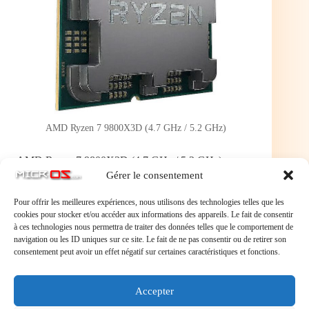
AMD Ryzen 7 9800X3D (4.7 GHz / 5.2 GHz)
AMD Ryzen 7 9800X3D (4.7 GHz / 5.2 GHz)
Gérer le consentement
AMD
,
Composants
,
Processeur
,
Socket AM5
Pour offrir les meilleures expériences, nous utilisons des technologies telles que les
cookies pour stocker et/ou accéder aux informations des appareils. Le fait de consentir
567,95 €
à ces technologies nous permettra de traiter des données telles que le comportement de
navigation ou les ID uniques sur ce site. Le fait de ne pas consentir ou de retirer son
consentement peut avoir un effet négatif sur certaines caractéristiques et fonctions.
Processeur 8-Core 16-Threads socket AM5 AMD 3D
V-Cache 104 Mo 4 nm TDP 120W (version tray sans
ventilateur)
Accepter