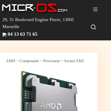
Passer
au
contenu
29, 31 Boulevard Eugène Pierre, 13005
Marseille
04 13 63 71 65
AMD
>
Composants
>
Processeur
>
Socket AM5