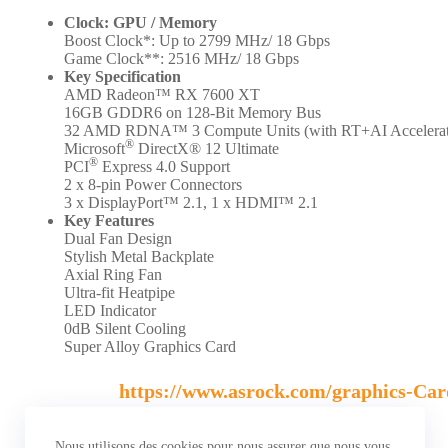
Clock: GPU / Memory
Boost Clock*: Up to 2799 MHz/ 18 Gbps
Game Clock**: 2516 MHz/ 18 Gbps
Key Specification
AMD Radeon™ RX 7600 XT
16GB GDDR6 on 128-Bit Memory Bus
32 AMD RDNA™ 3 Compute Units (with RT+AI Accelerat
®
Microsoft
DirectX® 12 Ultimate
®
PCI
Express 4.0 Support
2 x 8-pin Power Connectors
3 x DisplayPort™ 2.1, 1 x HDMI™ 2.1
Key Features
Dual Fan Design
Stylish Metal Backplate
Axial Ring Fan
Ultra-fit Heatpipe
LED Indicator
0dB Silent Cooling
Super Alloy Graphics Card
https://www.asrock.com/graphic
Nous utilisons des cookies pour nous assurer que nous vous