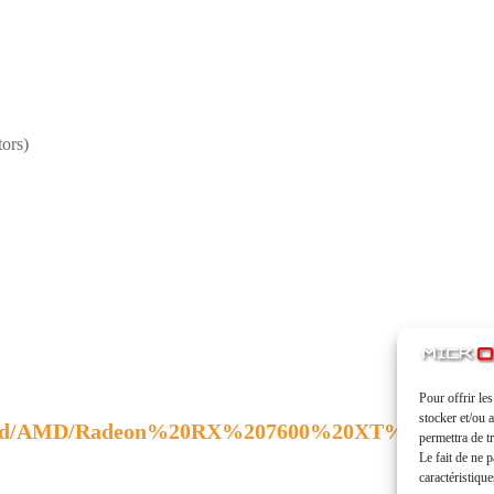
ors)
Pour offrir le
stocker et/ou 
s-Card/AMD/Radeon%20RX%207600%20XT%20Chal
permettra de t
Le fait de ne 
caractéristique