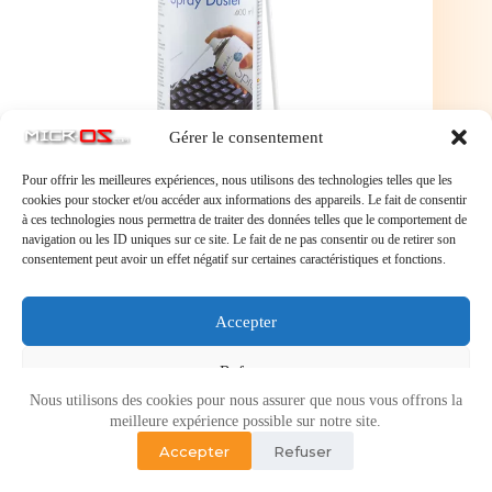
Gérer le consentement
Pour offrir les meilleures expériences, nous utilisons des technologies telles que les
cookies pour stocker et/ou accéder aux informations des appareils. Le fait de consentir
à ces technologies nous permettra de traiter des données telles que le comportement de
Air Sec bombe spray dépoussiérante de 400Ml
navigation ou les ID uniques sur ce site. Le fait de ne pas consentir ou de retirer son
Air Sec bombe spray dépoussiérante de 400Ml
consentement peut avoir un effet négatif sur certaines caractéristiques et fonctions.
Accepter
Refuser
Nous utilisons des cookies pour nous assurer que nous vous offrons la
Voir les préférences
meilleure expérience possible sur notre site.
Accepter
Refuser
Politique de cookies
Politique de confidentialité
Copyright © 2026 - Micr-OS.com -
Mention légales