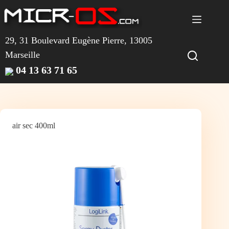
Passer
au
contenu
29, 31 Boulevard Eugène Pierre, 13005
Marseille
04 13 63 71 65
air sec 400ml