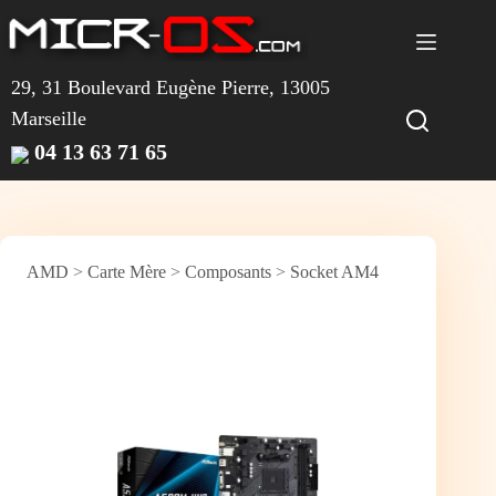
Passer
au
contenu
29, 31 Boulevard Eugène Pierre, 13005
Marseille
04 13 63 71 65
AMD
>
Carte Mère
>
Composants
>
Socket AM4