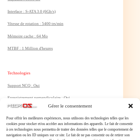
Interface : S-ATA 3.0 (6Gb/s)
Vitesse de rotation : 5400 trs/min
Mémoire cache : 64 Mo
MTBF : 1 Million d'heures
Technologies
Support NCQ : Oui
Enregistrement perpendiculaire : Oui
Gérer le consentement
Pour offrir les meilleures expériences, nous utilisons des technologies telles que les
Présentation
cookies pour stocker et/ou accéder aux informations des appareils. Le fait de consentir
à ces technologies nous permettra de traiter des données telles que le comportement de
Dimensions : 147 x 101,6 x 26.1 mm
navigation ou les ID uniques sur ce site. Le fait de ne pas consentir ou de retirer son