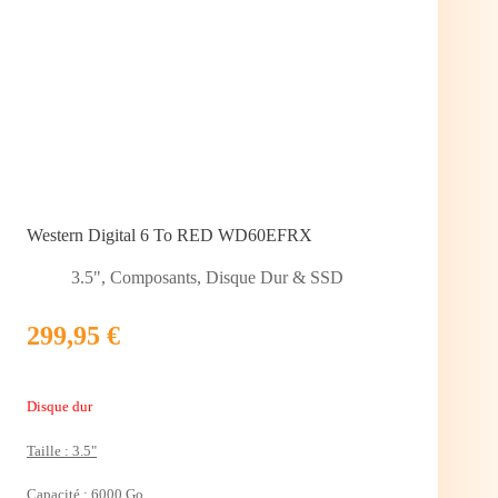
Western Digital 6 To RED WD60EFRX
3.5"
,
Composants
,
Disque Dur & SSD
299,95 €
Disque dur
Taille : 3.5"
Capacité : 6000 Go