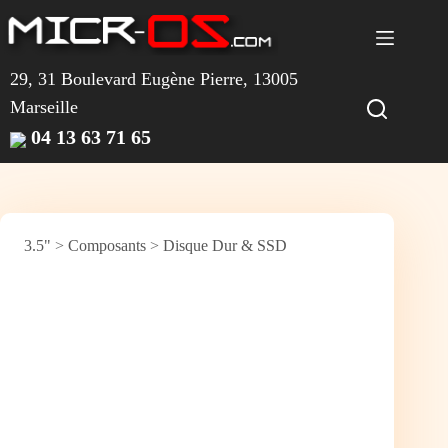
Passer
au
contenu
29, 31 Boulevard Eugène Pierre, 13005
Marseille
04 13 63 71 65
3.5"
>
Composants
>
Disque Dur & SSD