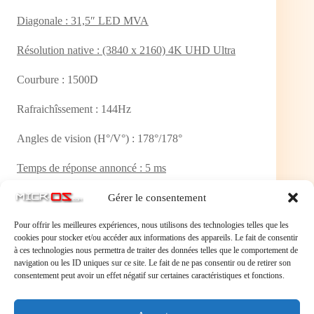
Diagonale : 31,5″ LED MVA
Résolution native : (3840 x 2160) 4K UHD Ultra
Courbure : 1500D
Rafraichîssement : 144Hz
Angles de vision (H°/V°) : 178°/178°
Temps de réponse annoncé : 5 ms
Luminosité : 300 nits
Gérer le consentement
Pour offrir les meilleures expériences, nous utilisons des technologies telles que les
Connectique
cookies pour stocker et/ou accéder aux informations des appareils. Le fait de consentir
à ces technologies nous permettra de traiter des données telles que le comportement de
USB-C : 1
navigation ou les ID uniques sur ce site. Le fait de ne pas consentir ou de retirer son
consentement peut avoir un effet négatif sur certaines caractéristiques et fonctions.
DisplayPort : 1