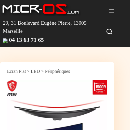
Passer
au
contenu
29, 31 Boulevard Eugène Pierre, 13005
Marseille
04 13 63 71 65
Ecran Plat
>
LED
>
Périphériques