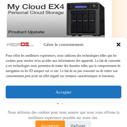
Gérer le consentement
Pour offrir les meilleures expériences, nous utilisons des technologies telles que les
cookies pour stocker et/ou accéder aux informations des appareils. Le fait de consentir
à ces technologies nous permettra de traiter des données telles que le comportement de
navigation ou les ID uniques sur ce site. Le fait de ne pas consentir ou de retirer son
Western Digital NAS My Cloud EX4
consentement peut avoir un effet négatif sur certaines caractéristiques et fonctions.
449,95 €
Serveur de fichiers Western Digital NAS My Cloud
Accepter
EX4
En savoir plus
Western
Refuser
Digital
NAS
Nous utilisons des cookies pour nous assurer que nous vous offrons la
My
Voir les préférences
meilleure expérience possible sur notre site.
Cloud
EX4
Accepter
Refuser