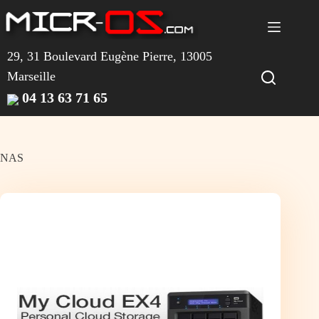
Passer
au
contenu
29, 31 Boulevard Eugène Pierre, 13005
Marseille
04 13 63 71 65
NAS