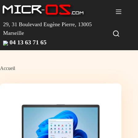
Passer
au
contenu
29, 31 Boulevard Eugène Pierre, 13005
Marseille
04 13 63 71 65
Accueil