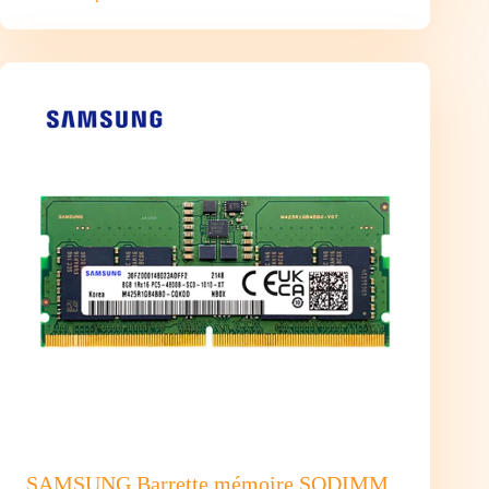
CRUCIAL
Disque
SSD
Crucial
E100
480Go
–
M.2
NVMe
Type
2280
SAMSUNG Barrette mémoire SODIMM