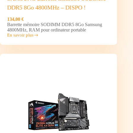
DDR5 8Go 4800MHz – DISPO !
134,00 €
Barrette mémoire SODIMM DDR5 8Go Samsung
4800MHz, RAM pour ordinateur portable
En savoir plus
SAMSUNG
Barrette
mémoire
SODIMM
DDR5
8Go 4800MHz
–
DISPO
!