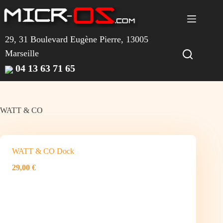
Passer
au
contenu
29, 31 Boulevard Eugène Pierre, 13005
Marseille
04 13 63 71 65
WATT & CO
WATT & CO Dock
29,00 €