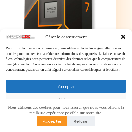
Gérer le consentement
Pour offrir les meilleures expériences, nous utilisons des technologies telles que les
cookies pour stocker et/ou accéder aux informations des appareils. Le fait de consentir
à ces technologies nous permettra de traiter des données telles que le comportement de
navigation ou les ID uniques sur ce site. Le fait de ne pas consentir ou de retirer son
Processeur AMD Ryzen 7 9700X (3,8Ghz / 5,5 Ghz)
consentement peut avoir un effet négatif sur certaines caractéristiques et fonctions.
AM5
Processeur AMD Ryzen 7 9700X (3,8Ghz / 5,5 Ghz)
AM5
Accepter
Refuser
Nous utilisons des cookies pour nous assurer que nous vous offrons la
Voir les préférences
meilleure expérience possible sur notre site.
Accepter
Refuser
Politique de cookies
Politique de confidentialité
Copyright © 2026 - Micr-OS.com -
Mention légales