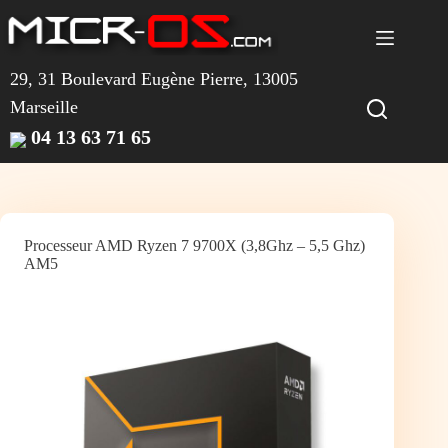
Passer
au
contenu
29, 31 Boulevard Eugène Pierre, 13005
Marseille
04 13 63 71 65
Processeur AMD Ryzen 7 9700X (3,8Ghz – 5,5 Ghz)
AM5