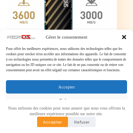
Gérer le consentement
Pour offrir les meilleures expériences, nous utilisons des technologies telles que les
cookies pour stocker et/ou accéder aux informations des appareils. Le fait de consentir
à ces technologies nous permettra de traiter des données telles que le comportement de
navigation ou les ID uniques sur ce site. Le fait de ne pas consentir ou de retirer son
Disque SSD MSI Spatium M450 V1 1To - NVMe
consentement peut avoir un effet négatif sur certaines caractéristiques et fonctions.
M.2 Type 2280
Disque SSD MSI Spatium M450 V1 1To – NVMe
M.2 Type 2280
Accepter
Refuser
Nous utilisons des cookies pour nous assurer que nous vous offrons la
Voir les préférences
meilleure expérience possible sur notre site.
Accepter
Refuser
Politique de cookies
Politique de confidentialité
Copyright © 2026 - Micr-OS.com -
Mention légales