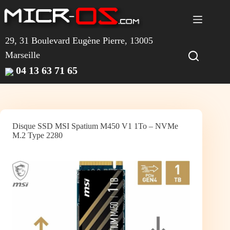
Passer
au
contenu
29, 31 Boulevard Eugène Pierre, 13005
Marseille
04 13 63 71 65
Disque SSD MSI Spatium M450 V1 1To – NVMe
M.2 Type 2280